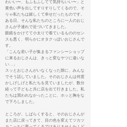
わいい〜、もふもふしてて気持ちいい〜」と
黄色い声を出してすりすりしてくるので、そ
りゃ私たちは嬉しくて幸せだったものです。
ある日、そんな私たちのところに一人のおじ
さんが子連れで近づいてきました。
眼鏡をかけてて小太りで着ているもののセン
スも悪く、明らかにオタクっぽいおじさんで
す。
「こんな若い子が集まるファンシーショップ
に来るおじさんは、きっと変なヤツに違いな
い…」
スッとおじさんがいなくなった隙に、みんな
でそう話していました。そのおじさんは何度
かしげしげと私たちを見ていましたが、数分
経って子どもと共に店を出て行きました。私
たちは買われなかったことに、ホッと胸をな
で下ろしました。
ところが、しばらくすると、そのおじさんが
また店に戻ってきて、目の色を変えてツカツ
カこっちに寄ってくるではありませんか！ど