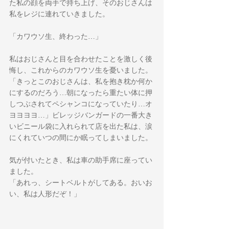
た私の顔を両手で持ち上げ、そのおじさんは
私をレジに連れていきました。
「カワウソ生、終わった…」
私はおじさんと目を合わせたことを激しく後
悔し、これからのカワウソ生を憂いました。
「きっとこのおじさんは、私を抱き枕か何か
にするのだろう…朝になったら重たい体に押
しつぶされてペシャンコになっていたり…オ
ヨヨヨヨ…」ビレッジバンガードの一番大き
いビニール袋に入れられて店を出た私は、涙
にくれていつの間にか眠ってしまいました。
気が付いたとき、私は車の助手席に座ってい
ました。
「あれっ、シートベルトがしてある。おいお
い、私は人形だぞ！」