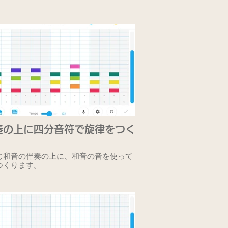
奏の上に四分音符で旋律をつく
じ和音の伴奏の上に、和音の音を使って
つくります。