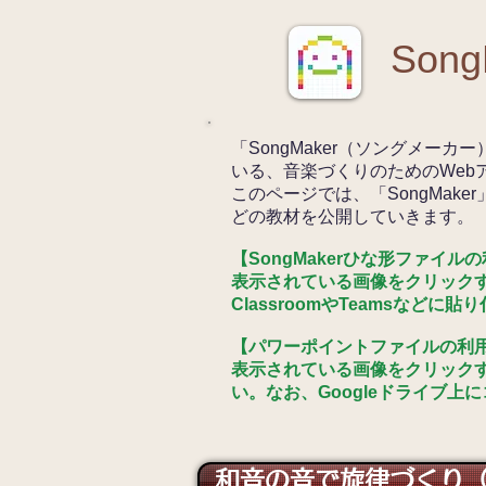
So
「SongMaker（ソングメーカー
いる、音楽づくりのためのWeb
このページでは、「SongMak
どの教材を公開していきます。
【SongMakerひな形ファイル
表示されている画像をクリックす
ClassroomやTeamsな
【パワーポイントファイルの利用
表示されている画像をクリック
い。なお、Googleドライブ上
和音の音で旋律づくり