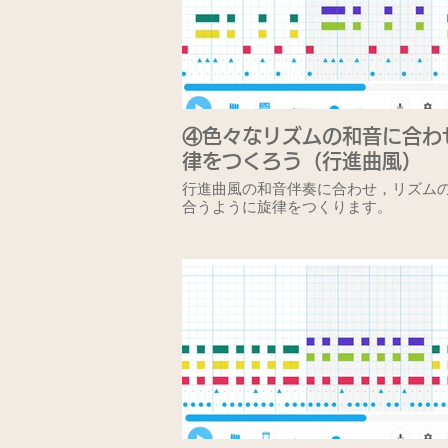
④色々なリズムの和音に合わ
律をつくろう（行進曲風）
行進曲風の和音伴奏に合わせ，リズム
合うように旋律をつくります。