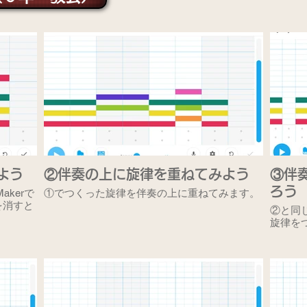
よう
②伴奏の上に旋律を重ねてみよう
③伴
ろう
kerで
①でつくった旋律を伴奏の上に重ねてみます。
を消すと
②と同
旋律を