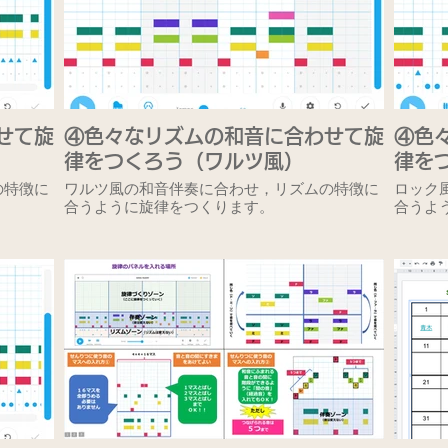
せて旋
④色々なリズムの和音に合わせて旋
④色
律をつくろう（ワルツ風）
律を
の特徴に
ワルツ風の和音伴奏に合わせ，リズムの特徴に
ロック
合うように旋律をつくります。
合うよ