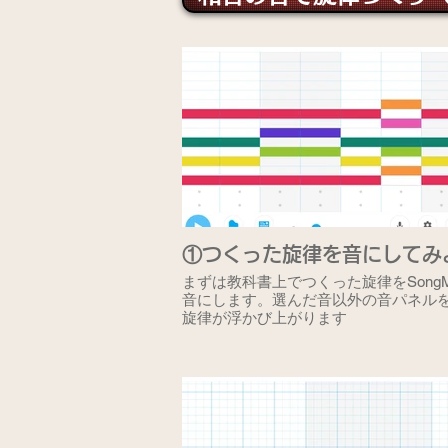
①つくった旋律を音にしてみ
まずは教科書上でつくった旋律をSongMa
音にします。選んだ音以外の音パネル
旋律が浮かび上がります