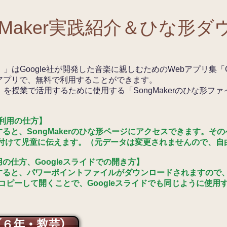
ngMaker実践紹介＆ひな形
）」はGoogle社が開発した音楽に親しむためのWebアプリ集「Ch
アプリで、無料で利用することができます。
er」を授業で活用するために使用する「SongMakerのひな形
の利用の仕方】
ると、SongMakerのひな形ページにアクセスできます。そ
どに貼り付けて児童に伝えます。（元データは変更されませんので、
の仕方、Googleスライドでの開き方】
すると、パワーポイントファイルがダウンロードされますので
にコピーして開くことで、Googleスライドでも同じように使
（６年・教芸）