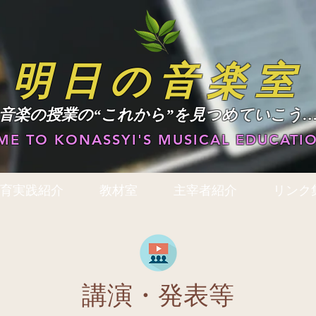
明日の音楽室
​音楽の授業の“これから”を見つめていこう
E TO KONASSYI'S MUSICAL EDUCATIO
育実践紹介
教材室
主宰者紹介
リンク
講演・発表等