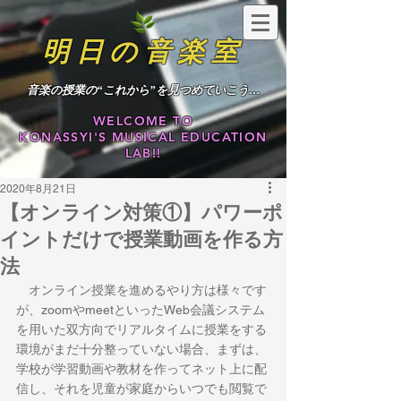
明日の音楽室
​音楽の授業の“これから”を見つめていこう…
WELCOME TO
KONASSYI'S MUSICAL EDUCATION
LAB!!
2020年8月21日
【オンライン対策①】パワーポ
イントだけで授業動画を作る方
法
　オンライン授業を進めるやり方は様々です
が、zoomやmeetといったWeb会議システム
を用いた双方向でリアルタイムに授業をする
環境がまだ十分整っていない場合、まずは、
学校が学習動画や教材を作ってネット上に配
信し、それを児童が家庭からいつでも閲覧で