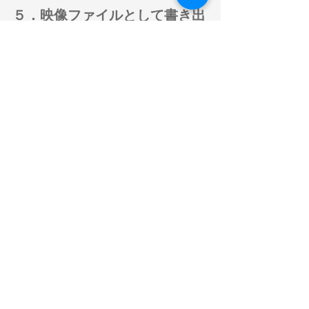
５．映像ファイルとして書き出
す
①左上の「ファイル」タブを選択し、左側の
メニューから「エクスポート」、選択肢から
「ビデオの作成」を選ぶ。
②中央のプルダウンメニューから、画面の大
きさ（フルHD、HD、標準等）を選ぶ。ま
た、その下のプルダウンが「記録されたタイ
ミングとナレーションを使用する」に設定さ
れているか確認し、「ビデオの作成」をクリ
ックする。
③「名前を付けて保存」のウィンドウが表示
されるので、適当なファイル名をつけて保存
ボタンを押す。