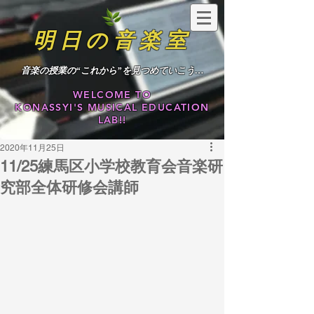
明日の音楽室
​音楽の授業の“これから”を見つめていこう…
WELCOME TO
KONASSYI'S MUSICAL EDUCATION
LAB!!
2020年11月25日
11/25練馬区小学校教育会音楽研
究部全体研修会講師