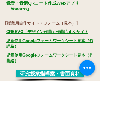
録音・音源QRコード作成Webアプリ
「Vocarro」
【授業用自作サイト・フォーム（見本）】
CREEVO「デザイン作曲」作曲応えんサイト
児童使用Googleフォームワークシート見本（作
詞編）
児童使用Googleフォームワークシート見本（作
曲編）
研究授業指導案・書面資料
タイトルをクリックして、閲覧またはファイルをダウン
ロードしてください。
​R050704_戸田東小学校校内研修音楽科研究
授業の概要.pdf
​R050704_第６学年４組音楽科学習指導
案.pdf
教育のＡＩ利活用に関する参照リンク
文部科学省「生成ＡＩの利用について」