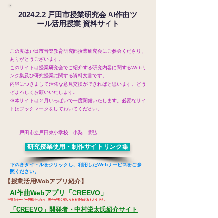
2024.2.2 戸田市授業研究会 AI作曲ツ
ール活用授業 資料サイト
この度は戸田市音楽教育研究部授業研究会にご参会くださり、
ありがとうございます。
このサイトは授業研究会でご紹介する研究内容に関するWebリ
ンク集及び研究授業に関する資料文書です。
内容につきまして活発な意見交換ができればと思います。どう
ぞよろしくお願いいたします。
※本サイトは２月いっぱいで一度閉鎖いたします。必要なサイ
トはブックマークをしておいてください。
戸田市立戸田東小学校 小梨 貴弘
研究授業使用・制作サイトリンク集
下の各タイトルをクリックし、利用したWebサービスをご参
照ください。
【授業活用Webアプリ紹介】
AI作曲Webアプリ「CREEVO」
※現在サーバー調整中のため、動作が遅く感じられる場合があるようです。
「CREEVO」開発者・中村栄太氏紹介サイト