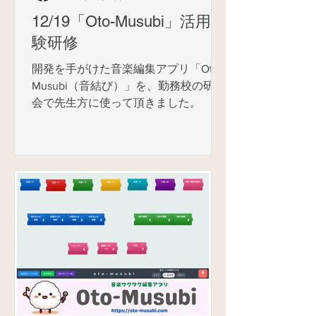
12/19「Oto-Musubi」活用体
験研修
開発を手がけた音楽編集アプリ「Oto-
Musubi（音結び）」を、勤務校の研修
会で先生方に使って頂きました。 （手
前味噌で恐縮ですが…）このアプリ、
やはり様々な場面で使えそうです。 他
にも何か活用アイデアがございました
ら、ぜひお試しください‼😊 「Oto-
Musubi（音結び）」→ https://oto-
musubi.com 「Oto-Musubi」サポート
サイト→ https://www.ashitano-
ongakushitsu.com/oto-musubi