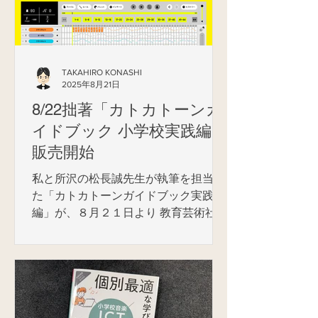
Web上で無料公開いたしましたことを
お知らせいたします。 この「Oto-
Musubi」は、大東文化大学の深見友紀
子特任教授と共同で研究開発を進めて
きたもので、私がアプリの構想を練
TAKAHIRO KONASHI
2025年8月21日
り、制作は、音声や映像データの解析
やアプリ開発を行う株式会社アイアー
8/22拙著「カトカトーンガ
ル・アルト（ https://ir-alt.co.jp/ ） が
イドブック 小学校実践編」
手がけました。 このアプリの主な機能
販売開始
は次のようなものです。 ①パソコン
（タブレット）内の音源ファイルを画
私と所沢の松長誠先生が執筆を担当し
面上のボード（結びボード）に音カー
た「カトカトーンガイドブック実践
ドとして貼り付け、ワンタップで再生
編」が、８月２１日より 教育芸術社
する ②パソコン（タブレット）のマイ
Webストア で販売が開始されました。
クで録音して音カードを作り、ワンタ
（PDFダウンロード販売です。カトカ
ップで再生する。...
トーンの操作解説がメインの「導入
編」については、無償でダウンロード
ができます。）...