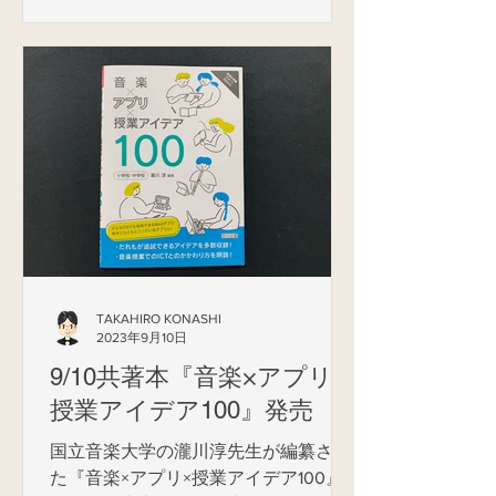
ら10年前、小さいからあまりにすごい
重低音が出るのに驚いた「BOSE...
TAKAHIRO KONASHI
2023年9月10日
9/10共著本『音楽×アプリ×
授業アイデア100』発売
国立音楽大学の瀧川淳先生が編纂され
た『音楽×アプリ×授業アイデア100』