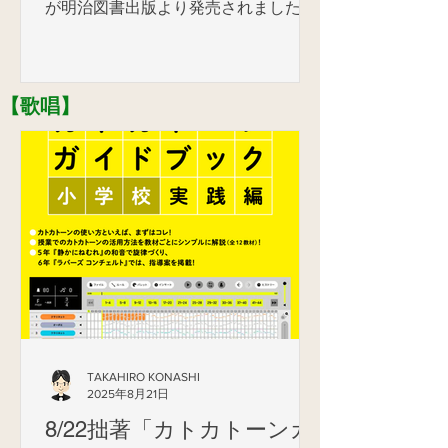
が明治図書出版より発売されました。
全国各地で実践を進められている学校
の先生方、そして大学等で研究を進め
られている先生方の英知を結集した、
​【歌唱】
2023年最新版のＩＣＴ活用実践本で
す。...
TAKAHIRO KONASHI
2025年8月21日
8/22拙著「カトカトーンガ