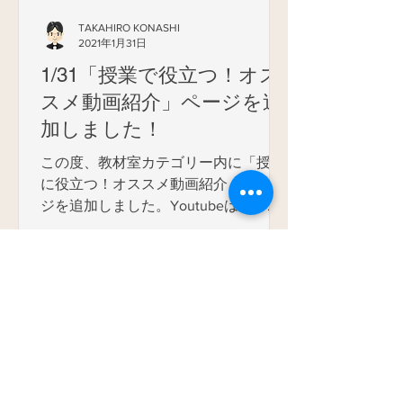
TAKAHIRO KONASHI
2021年1月31日
1/31「授業で役立つ！オス
スメ動画紹介」ページを追
加しました！
この度、教材室カテゴリー内に「授業
に役立つ！オススメ動画紹介」のペー
ジを追加しました。Youtubeは今や文
部科学省等の政府機関までもが活用す
るソーシャルメディアです。公開され
​【鑑賞】
ている動画の中には教材性の高い動画
も多く存在し、良識ある活用によって
音楽の授業でも様々な場面で教育...