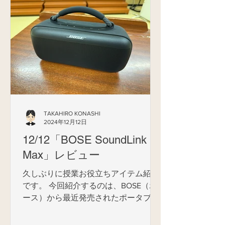
今回はワークシートが付いた大型本で
大変読みやすく、扱いやすいご本に
仕...
TAKAHIRO KONASHI
2024年12月12日
12/12「BOSE SoundLink
Max」レビュー
久しぶりに授業お役立ちアイテム紹介
です。 今回紹介するのは、BOSE（ボ
ース）から最近発売されたポータブル
スピーカー、「 BOSE SoundLink Max
」です。 BOSE製品との出合いは今か