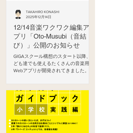
TAKAHIRO KONASHI
2025年12月14日
12/14音楽ワクワク編集ア
プリ「Oto-Musubi（音結
び）」公開のお知らせ
GIGAスクール構想のスタート以降、子
ども達でも使えるたくさんの音楽用
Webアプリが開発されてきました。ど
れも大変優れたものですが、「アナロ
グの音」を記録した音源ファイルの加
工、編集、結合を簡単に行えるWebア
プリはほとんど存在しませんでした。
そこで、「無いのなら、作っちゃ
え！」ということで、この度、これら
を実現する音源ファイル編集アプリ
「Oto-Musubi（音結び）」を開発し、