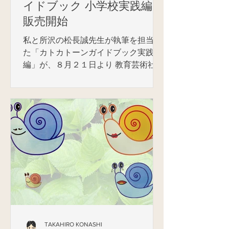
イドブック 小学校実践編」
販売開始
私と所沢の松長誠先生が執筆を担当し
た「カトカトーンガイドブック実践
編」が、８月２１日より 教育芸術社
Webストア で販売が開始されました。
（PDFダウンロード販売です。カトカ
トーンの操作解説がメインの「導入
編」については、無償でダウンロード
ができます。）...
TAKAHIRO KONASHI