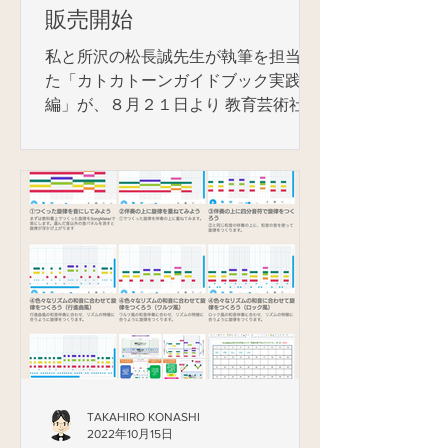
販売開始
私と所沢の松長誠先生が執筆を担当し
た「カトカトーンガイドブック実践
編」が、８月２１日より 教育芸術社
Webストア で販売が開始されました。
（PDFダウンロード販売です。カトカ
トーンの操作解説がメインの「導入
編」については、無償でダウンロード
ができます。）...
TAKAHIRO KONASHI
2022年10月15日