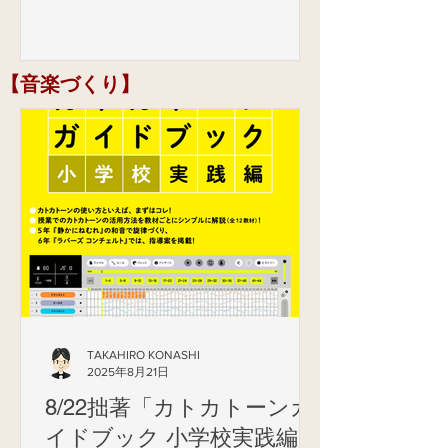
名以上の児童に使わせるか、あるい
は、他校からその時だけ箏を借りてき
て児童に振り分け、２〜３人に１面を
​【音楽づくり】
用意するようになる。前者は児童の待
ち時間が多く発生し、遊んだり騒いだ
り...
TAKAHIRO KONASHI
2025年8月21日
8/22拙著「カトカトーンガ
イドブック 小学校実践編」