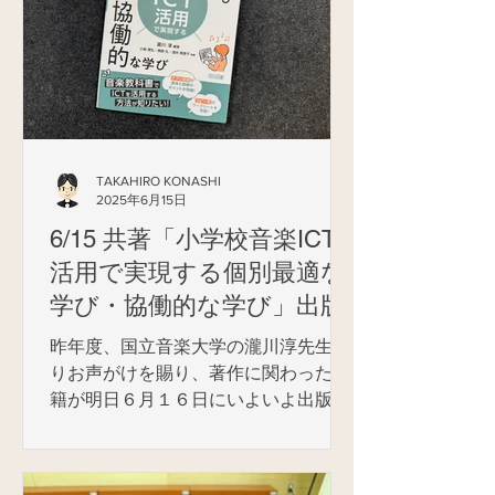
TAKAHIRO KONASHI
2025年6月15日
6/15 共著「小学校音楽ICT
活用で実現する個別最適な
学び・協働的な学び」出版
昨年度、国立音楽大学の瀧川淳先生よ
りお声がけを賜り、著作に関わった書
籍が明日６月１６日にいよいよ出版と
なります。 瀧川先生がＩＣＴ活用のご
本を出されるのは３度目で、その都度
執筆に携わるご縁を頂いたのですが、