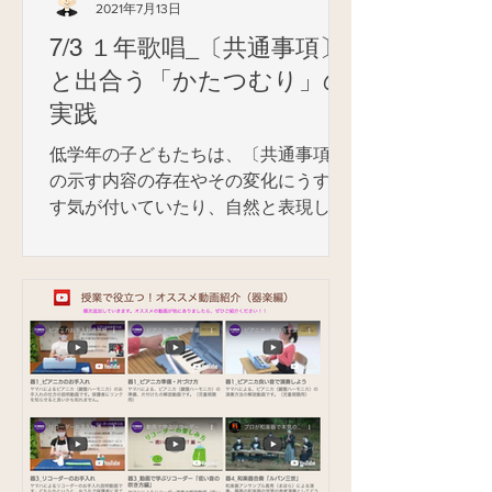
2021年7月13日
7/3 １年歌唱_〔共通事項〕
と出合う「かたつむり」の
実践
低学年の子どもたちは、〔共通事項〕
の示す内容の存在やその変化にうすう
す気が付いていたり、自然と表現した
りしていながらも、それらを言葉とし
て表すすべをまだ十分に身に付けてい
ません。さまざまな曲を歌や楽器で表
現したり、鑑賞したりする中で、まず
は〔共通事項〕が示す内容の存在に気
付...