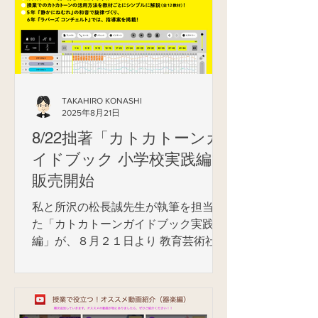
TAKAHIRO KONASHI
2025年8月21日
8/22拙著「カトカトーンガ
イドブック 小学校実践編」
販売開始
私と所沢の松長誠先生が執筆を担当し
た「カトカトーンガイドブック実践
編」が、８月２１日より 教育芸術社
Webストア で販売が開始されました。
（PDFダウンロード販売です。カトカ
トーンの操作解説がメインの「導入
編」については、無償でダウンロード