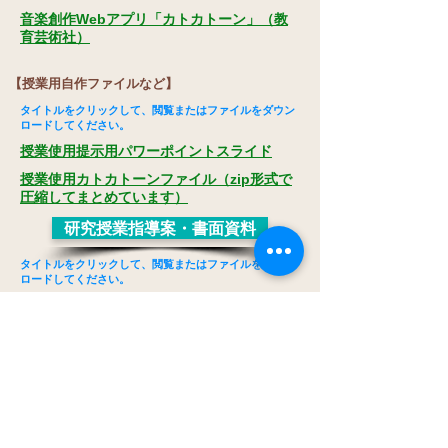
音楽創作Webアプリ「カトカトーン」（教
育芸術社）
【授業用自作ファイルなど】
タイトルをクリックして、閲覧またはファイルをダウン
ロードしてください。
授業使用提示用パワーポイントスライド
授業使用カトカトーンファイル（zip形式で
圧縮してまとめています）
研究授業指導案・書面資料
タイトルをクリックして、閲覧またはファイルをダウン
ロードしてください。
R061129第５学年２組音楽科学習指導案
（戸田第一小・小梨）.pdf
研究授業関連リンク
埼玉県南部地区小・中学校等授業研究会につ
いて
戸田市教育委員会「指導の重点・主な施策」