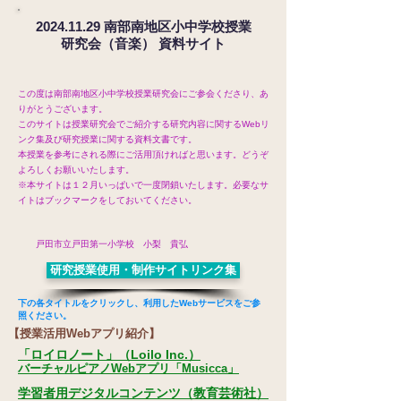
2024.11.29
南部南地区小中学校授業
研究会（音楽） 資料サイト
この度は南部南地区小中学校授業研究会にご参会くださり、あ
りがとうございます。
このサイトは授業研究会でご紹介する研究内容に関するWebリ
ンク集及び研究授業に関する資料文書です。
本授業を参考にされる際にご活用頂ければと思います。どうぞ
よろしくお願いいたします。
※本サイトは１２月いっぱいで一度閉鎖いたします。必要なサ
イトはブックマークをしておいてください。
戸田市立戸田第一小学校 小梨 貴弘
研究授業使用・制作サイトリンク集
下の各タイトルをクリックし、利用したWebサービスをご参
照ください。
【授業活用Webアプリ紹介】
「ロイロノート」（Loilo Inc.）
バーチャルピアノWebアプリ「Musicca」
学習者用デジタルコンテンツ（教育芸術社）