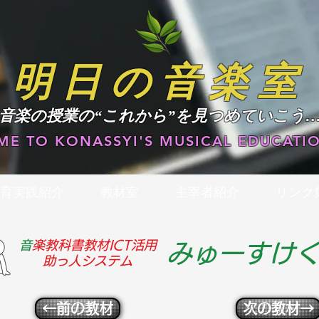
明日の音楽室
​音楽の授業の“これから”を見つめていこう
E TO KONASSYI'S MUSICAL EDUCATIO
育実践紹介
教材室
主宰者紹介
リンク
​
音楽教科書教材ICT活用
みゅーすけ
助っ人システム
←前の教材
次の教材→