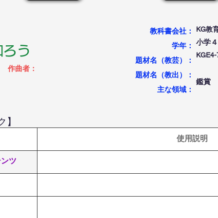
KG教
教科書会社：
小学４
学年：
知ろう
KGE
題材名（教芸）：
作曲者：
題材名（教出）：
鑑賞
​主な領域：
ク】
使用説明
テンツ