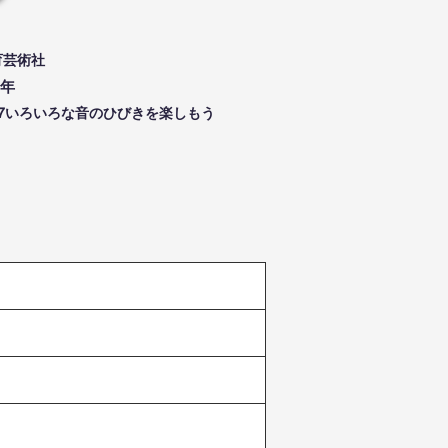
育芸術社
年
4-7いろいろな音のひびきを楽しもう