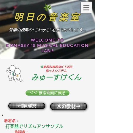
明日の音楽室
​音楽の授業の“これから”を見つめていこう…
WELCOME TO
KONASSYI'S MUSICAL EDUCATION
LAB!!
​
音楽教科書教材ICT活用
助っ人システム
みゅーすけくん
＜＜ 検索画面に戻る
←前の教材
次の教材→
教材名：
打楽器でリズムアンサンブル
作詞者：