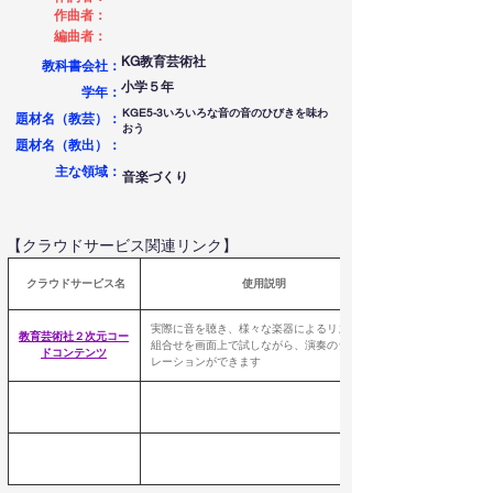
作曲者：
編曲者：
KG教育芸術社
教科書会社：
小学５年
学年：
KGE5-3いろいろな音の音のひびきを味わ
題材名（教芸）：
おう
題材名（教出）：
​主な領域：
音楽づくり
【クラウドサービス関連リンク】
 クラウドサービス名
使用説明
実際に音を聴き、様々な楽器によるリズムの
教育芸術社２次元コー
組合せを画面上で試しながら、演奏のシュミ
ドコンテンツ
レーションができます