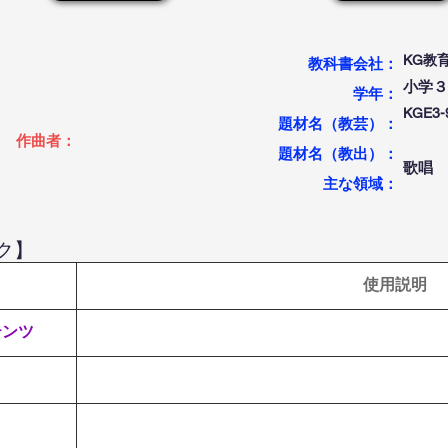
KG教
教科書会社：
小学３
学年：
KGE
題材名（教芸）：
作曲者：
題材名（教出）：
歌唱
​主な領域：
ク】
使用説明
テンツ