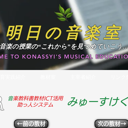
明日の音楽室
​音楽の授業の“これから”を見つめていこう
E TO KONASSYI'S MUSICAL EDUCATIO
育実践紹介
教材室
主宰者紹介
リンク
​
音楽教科書教材ICT活用
みゅーすけ
助っ人システム
←前の教材
次の教材→