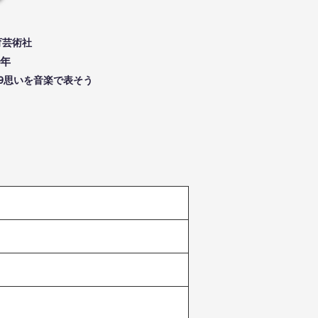
育芸術社
年
3-9思いを音楽で表そう