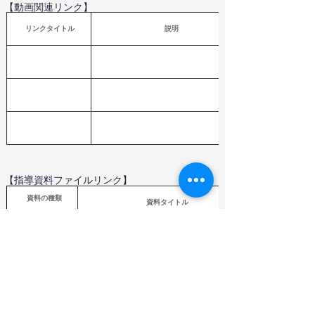
【動画関連リンク】
 リンクタイトル
説明
【指導資料ファイルリンク】
  資料の種類
資料タイトル
Word,PDF,Excel
（教育芸術社）
年間指導計画作成資料
ファイル
（
教育芸術社）指導計画案