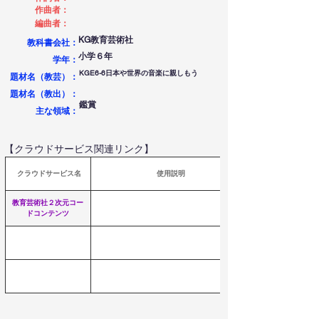
作曲者：
編曲者：
KG教育芸術社
教科書会社：
小学６年
学年：
KGE6-6日本や世界の音楽に親しもう
題材名（教芸）：
題材名（教出）：
鑑賞
​主な領域：
【クラウドサービス関連リンク】
 クラウドサービス名
使用説明
教育芸術社２次元コー
ドコンテンツ