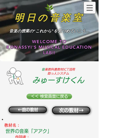
明日の音楽室
​音楽の授業の“これから”を見つめていこう…
WELCOME TO
KONASSYI'S MUSICAL EDUCATION
LAB!!
​
音楽教科書教材ICT活用
助っ人システム
みゅーすけくん
＜＜ 検索画面に戻る
←前の教材
次の教材→
教材名：
世界の音楽「アアク」
作詞者：