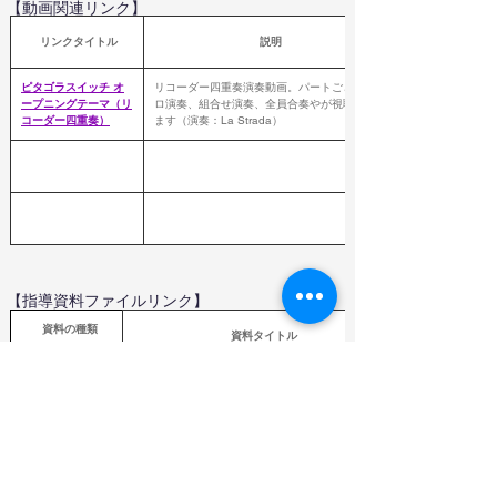
【動画関連リンク】
 リンクタイトル
説明
ピタゴラスイッチ オ
リコーダー四重奏演奏動画。パートごとのソ
ープニングテーマ（リ
ロ演奏、組合せ演奏、全員合奏やが視聴でき
コーダー四重奏）
ます（演奏：La Strada）
【指導資料ファイルリンク】
  資料の種類
資料タイトル
Word,PDF,Excel
（教育芸術社）
年間指導計画作成資料
ファイル
（
教育芸術社）指導計画案