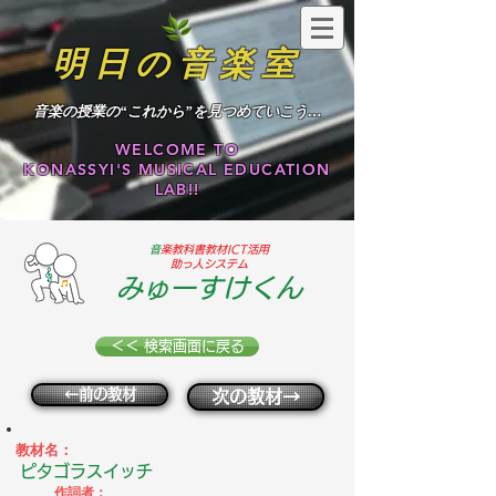
明日の音楽室
​音楽の授業の“これから”を見つめていこう…
WELCOME TO
KONASSYI'S MUSICAL EDUCATION
LAB!!
​
音楽教科書教材ICT活用
助っ人システム
みゅーすけくん
＜＜ 検索画面に戻る
←前の教材
次の教材→
教材名：
ピタゴラスイッチ
作詞者：