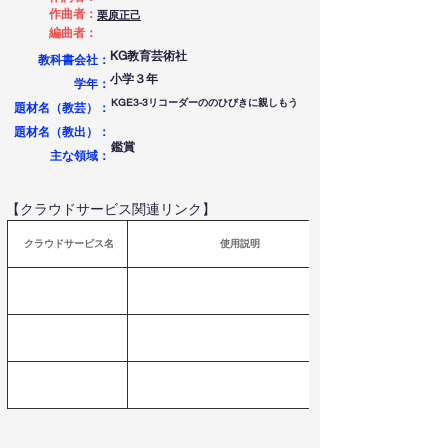
作曲者：
栗原正己
編曲者：
KG教育芸術社
教科書会社：
小学３年
学年：
KGE3-3リコーダーののひびきに親しもう
題材名（教芸）：
題材名（教出）：
鑑賞
​主な領域：
【クラウドサービス関連リンク】
 クラウドサービス名
使用説明