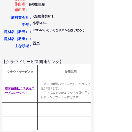
作曲者：
長谷部匡俊
編曲者：
KG教育芸術社
教科書会社：
小学４年
学年：
KGE4-3いろいろなリズムを感じ取ろう
題材名（教芸）：
題材名（教出）：
器楽
​主な領域：
【クラウドサービス関連リンク】
 クラウドサービス名
使用説明
・旋律（鍵盤ハーモニカ）、クラッピングの
教育芸術社「２次元コ
音が聴けます。
ードコンテンツ
」
・「リズムでなかよくなろう②」用の８ビー
トドラムサウンドが聴けます。