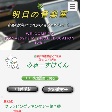
明日の音楽室
​音楽の授業の“これから”を見つめていこう…
WELCOME TO
KONASSYI'S MUSICAL EDUCATION
LAB!!
​
音楽教科書教材ICT活用
助っ人システム
みゅーすけくん
＜＜ 検索画面に戻る
←前の教材
次の教材→
教材名：
クラッピングファンタジー第７番
作詞者：