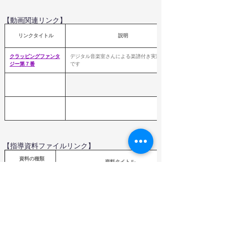
【動画関連リンク】
 リンクタイトル
説明
クラッピングファンタ
デジタル音楽室さんによる楽譜付き実演動画
ジー第７番
です
【指導資料ファイルリンク】
  資料の種類
資料タイトル
Word,PDF,Excel
（教育芸術社）
年間指導計画作成資料
ファイル
（
教育芸術社）指導計画案