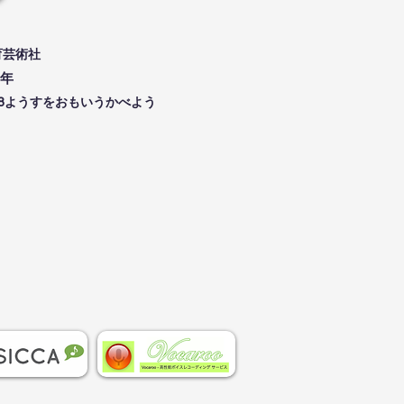
育芸術社
年
1-8ようすをおもいうかべよう