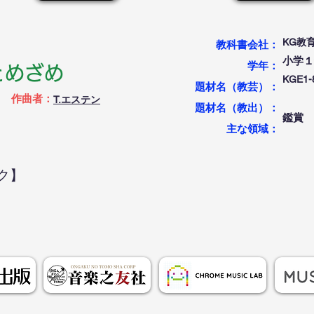
KG教
教科書会社：
小学１
学年：
とめざめ
KGE
題材名（教芸）：
作曲者：
T.エステン
題材名（教出）：
鑑賞
​主な領域：
ク】