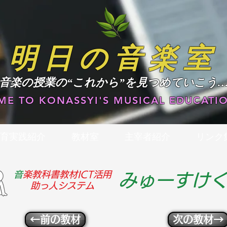
明日の音楽室
​音楽の授業の“これから”を見つめていこう
E TO KONASSYI'S MUSICAL EDUCATIO
育実践紹介
教材室
主宰者紹介
リンク
​
音楽教科書教材ICT活用
みゅーすけ
助っ人システム
←前の教材
次の教材→