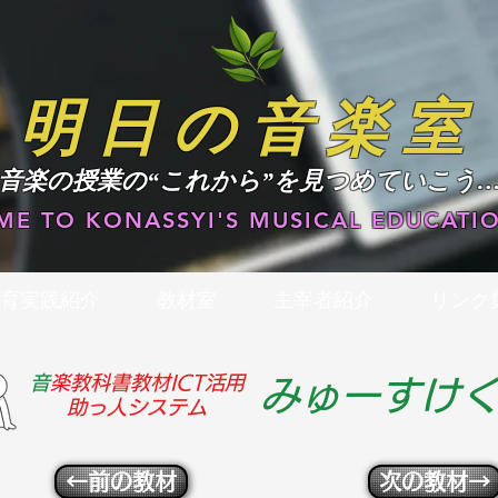
明日の音楽室
​音楽の授業の“これから”を見つめていこう
E TO KONASSYI'S MUSICAL EDUCATIO
育実践紹介
教材室
主宰者紹介
リンク
​
音楽教科書教材ICT活用
みゅーすけ
助っ人システム
←前の教材
次の教材→