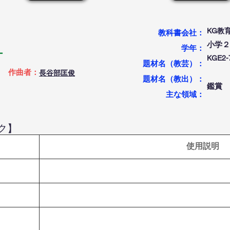
KG教
教科書会社：
小学２
学年：
ー
KGE
題材名（教芸）：
作曲者：
長谷部匡俊
題材名（教出）：
鑑賞
​主な領域：
ク】
使用説明