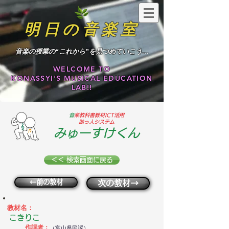
明日の音楽室
​音楽の授業の“これから”を見つめていこう…
WELCOME TO
KONASSYI'S MUSICAL EDUCATION
LAB!!
​
音楽教科書教材ICT活用
助っ人システム
みゅーすけくん
＜＜ 検索画面に戻る
←前の教材
次の教材→
教材名：
こきりこ
作詞者：
（富山県民謡）