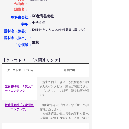
作曲者：
編曲者：
KG教育芸術社
教科書会社：
小学４年
学年：
KGE4-4ちいきにつたわる音楽に親しもう
題材名（教芸）：
題材名（教出）：
鑑賞
​主な領域：
【クラウドサービス関連リンク】
 クラウドサービス名
使用説明
・越中五箇山こきりこうた保存会の岩崎喜平
教育芸術社「２次元コ
さんのインタビュー動画が視聴できます
ードコンテンツ
」
・「こきりこ」の説明、演奏動画が視聴でき
ます
教育芸術社「２次元コ
・地域に伝わる「踊り」や「舞」の説明PDF
ードコンテンツ
」
資料があります。
・各都道府県の郷土音楽の資料を日本地図か
ら選択しながら検索することができます。