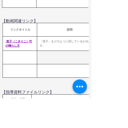
【動画関連リンク】
 リンクタイトル
説明
 筑子（こきりこ）竹
「筑子」をどのように回しているか分かりま
の鳴らし方
す。
【指導資料ファイルリンク】
  資料の種類
資料タイトル
Word,PDF,Excel
（教育芸術社）
年間指導計画作成資料
ファイル
（
教育芸術社）指導計画案