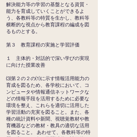
解決能力等の学習の基盤となる資質・
能力を育成していくことができるよ
う、各教科等
の特質を生かし、教科等
横断的な視点から教育課程の編成を図
るものとする。
第３ 教育課程の実施と学習評価
１ 主体的・対話的で深い学びの実現
に向けた授業改善
⑶第２の２の⑴に示す情報活用能力の
育成を図るため、各学校において、コ
ンピュータや情報通信ネ
ットワークな
どの情報手段を活用するために必要な
環境を整え、これらを適切に活用した
学習活動
の充実を図ること。また、各
種の統計資料や新聞、視聴覚教材や教
育機器などの教材・教具の適切
な活用
を図ること。 あわせて、各教科等の特