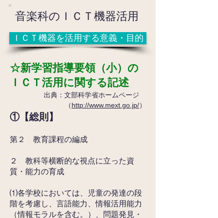
音楽科のＩＣＴ機器活用
ＩＣＴ機器を活用する意義・目的
​☆新学習指導要領（小）の
ＩＣＴ活用に関する記述
出典：文部科学省ホームページ
（
http://www.mext.go.jp/
）
①【総則】
第２ 教育課程の編成
２ 教科等横断的な視点に立った資
質・能力の育成
⑴各学校においては、児童の発達の段
階を考慮し、言語能力、情報活用能力
（情報モラルを含む。）、
問題発見・