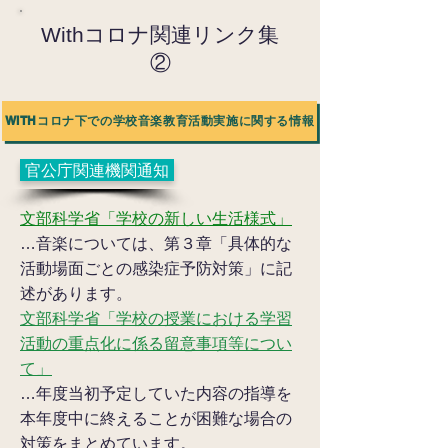
Withコロナ関連リンク集
②
WITHコロナ下での学校音楽教育活動実施に関する情報
官公庁関連機関通知
文部科学省「学校の新しい生活様式」
…音楽については、第３章「具体的な
活動場面ごとの感染症予防対策」に記
述があります。
文部科学省「学校の授業における学習
活動の重点化に係る留意事項等につい
て」
…年度当初予定していた内容の指導を
本年度中に終えることが困難な場合の
対策をまとめています。