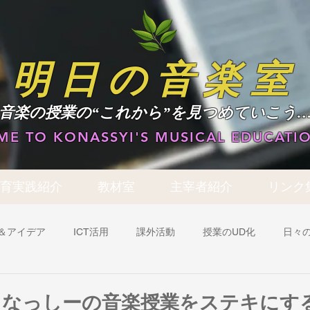
明日の音楽室
​音楽の授業の“これから”を見つめていこう
E TO KONASSYI'S MUSICAL EDUCATIO
育実践紹介
教材室
主宰者紹介
リンク
＆アイデア
ICT活用
課外活動
授業のUD化
日々
アイテムレビュー
ブログ作成のヒント
実践事例：学年共通
『こなっしーの音楽授業をステキにする