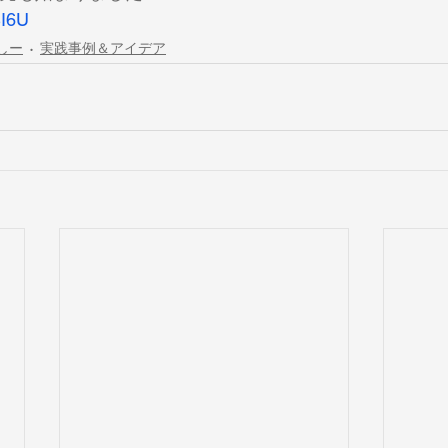
SI6U
しー
実践事例＆アイデア