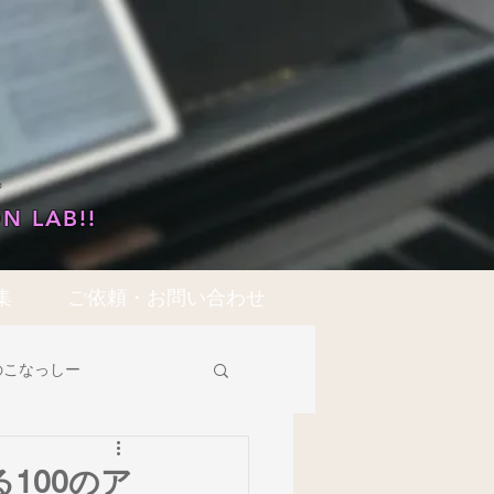
…
N LAB!!
集
ご依頼・お問い合わせ
のこなっしー
領域共通
歌唱
100のア