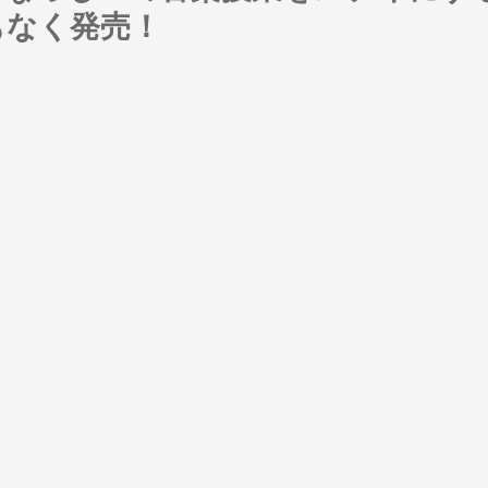
もなく発売！
学年共通
１年生
２年生
３年生
４年生
朝会
音楽室経営
教材・教具
ICT活用_３年
ICT