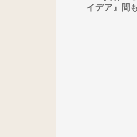
イデア』間
器楽
鑑賞
音楽づくり
音楽科経営
音楽会
音楽
ICT活用_５年