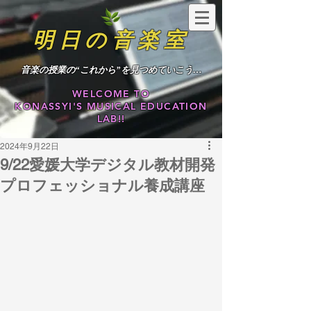
明日の音楽室
​音楽の授業の“これから”を見つめていこう…
WELCOME TO
KONASSYI'S MUSICAL EDUCATION
LAB!!
2024年9月22日
9/22愛媛大学デジタル教材開発
プロフェッショナル養成講座