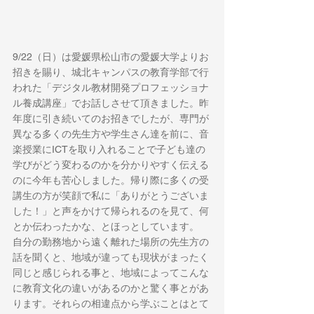
9/22（日）は愛媛県松山市の愛媛大学よりお
招きを賜り、城北キャンパスの教育学部で行
われた「デジタル教材開発プロフェッショナ
ル養成講座」でお話しさせて頂きました。昨
年度に引き続いてのお招きでしたが、専門が
異なる多くの先生方や学生さん達を前に、音
楽授業にICTを取り入れることで子ども達の
学びがどう変わるのかを分かりやすく伝える
のに今年も苦心しました。帰り際に多くの受
講生の方が笑顔で私に「ありがとうございま
した！」と声をかけて帰られるのを見て、何
とか伝わったかな、とほっとしています。
自分の勤務地から遠く離れた場所の先生方の
話を聞くと、地域が違っても現状がまったく
同じと感じられる事と、地域によってこんな
に教育文化の違いがあるのかと驚く事とがあ
ります。それらの相違点から学ぶことはとて