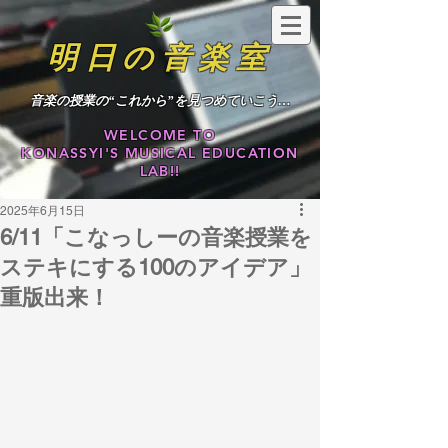
明日の音楽室
​音楽の授業の“これから”を見つめていこう…
WELCOME TO
KONASSYI'S MUSICAL EDUCATION
LAB!!
2025年6月15日
6/11「こなっしーの音楽授業を
ステキにする100のアイデア」
重版出来！