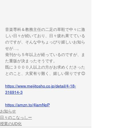
音楽専科＆教務主任の二足の草鞋で中々に激
しい日々が続いており、日々疲れ果てている
のですが、そんな中ちょっぴり嬉しいお知ら
せが…。
発刊から５年以上が経っているのですが、ま
た重版が決まったそうです。
既に３０００人以上の方がお求めくださった
とのこと、大変有り難く、嬉しい限りです😊
https://www.meijitosho.co.jp/detail/4-18-
316914-3
https://amzn.to/4lamNpP
お知らせ
日々のこなっしー
授業のUD化