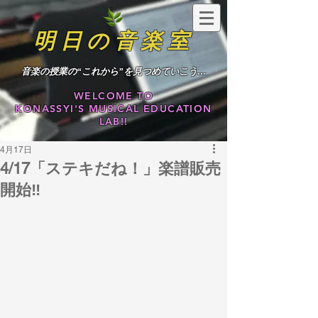
明日の音楽室
​音楽の授業の“これから”を見つめていこう…
WELCOME TO
KONASSYI'S MUSICAL EDUCATION
LAB!!
4月17日
4/17「ステキだね！」楽譜販売
開始‼