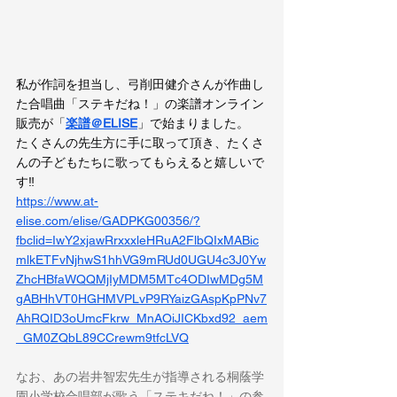
私が作詞を担当し、弓削田健介さんが作曲し
た合唱曲「ステキだね！」の楽譜オンライン
販売が「
楽譜＠ELISE
」で始まりました。
たくさんの先生方に手に取って頂き、たくさ
んの子どもたちに歌ってもらえると嬉しいで
す‼
https://www.at-
elise.com/elise/GADPKG00356/?
fbclid=IwY2xjawRrxxxleHRuA2FlbQIxMABic
mlkETFvNjhwS1hhVG9mRUd0UGU4c3J0Yw
ZhcHBfaWQQMjIyMDM5MTc4ODIwMDg5M
gABHhVT0HGHMVPLvP9RYaizGAspKpPNv7
AhRQID3oUmcFkrw_MnAOiJICKbxd92_aem
_GM0ZQbL89CCrewm9tfcLVQ
なお、あの岩井智宏先生が指導される桐蔭学
園小学校合唱部が歌う「ステキだね！」の参