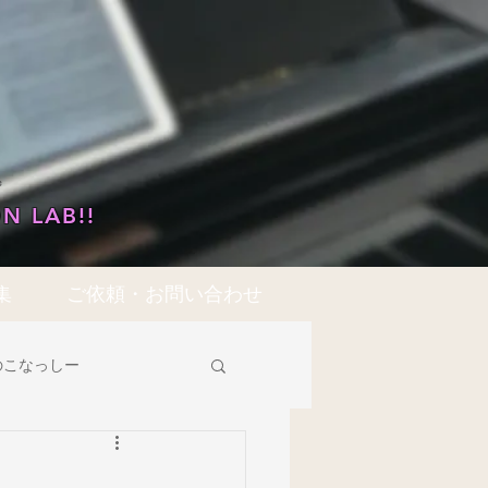
…
N LAB!!
集
ご依頼・お問い合わせ
のこなっしー
領域共通
歌唱