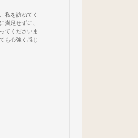
、私を訪ねてく
５年生
６年生
に満足せずに、
ってくださいま
ても心強く感じ
活用_４年