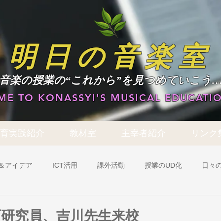
明日の音楽室
​音楽の授業の“これから”を見つめていこう
E TO KONASSYI'S MUSICAL EDUCATIO
育実践紹介
教材室
主宰者紹介
リンク
＆アイデア
ICT活用
課外活動
授業のUD化
日々
アイテムレビュー
ブログ作成のヒント
実践事例：学年共通
育研究員、吉川先生来校