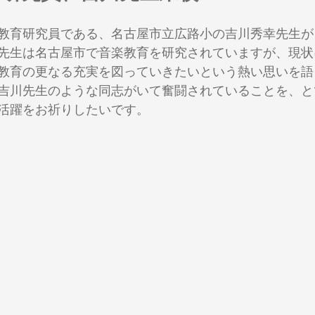
教育研究員である、名古屋市立広路小の吉川秀幸先生が
学年共通
１年生
２年生
３年生
４年生
先生は名古屋市で音楽教育を研究されていますが、現状
教育の更なる充実を図っていきたいという熱い思いを語
吉川先生のような同志がいて奮闘されていることを、と
朝会
音楽室経営
教材・教具
ICT活用_３年
ICT
活躍をお祈りしたいです。