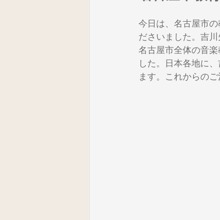
今日は、名古屋市の
器楽
鑑賞
音楽づくり
ださいました。吉川
名古屋市全体の音楽
した。日本各地に、
音楽科経営
音楽会
音楽
ます。これからのご
ICT活用_５年