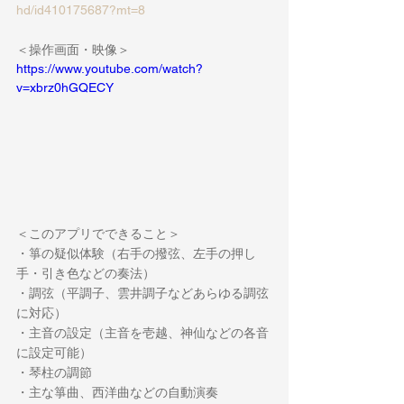
hd/id410175687?mt=8
＜操作画面・映像＞
https://www.youtube.com/watch?
v=xbrz0hGQECY
＜このアプリでできること＞
・箏の疑似体験（右手の撥弦、左手の押し
手・引き色などの奏法）
・調弦（平調子、雲井調子などあらゆる調弦
に対応）
・主音の設定（主音を壱越、神仙などの各音
に設定可能）
・琴柱の調節
・主な箏曲、西洋曲などの自動演奏