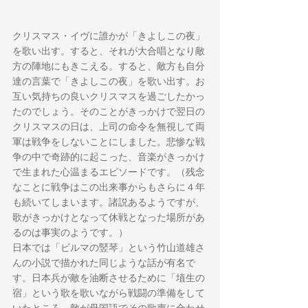
クリスマス・イヴに誰かが「きよしこの夜」
を歌い出す。すると、それが大合唱となり敵
方の陣地にもきこえる。すると、敵方も自分
達の言葉で「きよしこの夜」を歌い出す。お
互い気持ちの良いクリスマスを過ごしたかっ
たのでしょう。そのことがきっかけで翌日の
クリスマスの日は、上司の命令を無視して両
軍は戦争をしないことにしました。悲惨な戦
争の中で奇跡的に起こった、音楽がきっかけ
で生まれた心温まるエピソードです。（残念
なことに戦争はこの出来事からもさらに４年
も続いてしまいます。諸説あるようですが、
歌がきっかけとなって休戦となった場所があ
るのは事実のようです。）
日本では「ビルマの竪琴」という竹山道雄さ
んの小説で描かれた同じような話が有名で
す。日本兵が敵を油断させるために「埴生の
宿」という歌を歌いながら戦闘の準備をして
いたところ、敵が母国語でその歌声に合わせ