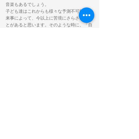
音楽もあるでしょう。
子ども達はこれからも様々な予測不可能な出
来事によって、今以上に苦境にさらされるこ
とがあると思います。そのような時に、「自
分だけの音楽」を傍らにもっていることで、
心へのダメージをいくらかでも減らすことが
できたら…そう思うのです。
６年生に「そんな音楽、もってる？」と尋ね
たところ、クラスの半分ぐらいの子が手を挙
げました。卒業する頃までに、みんなが自分
の音楽をもっている…そんな子ども達に成長
してくれたらと思っています。
こんな時だからこそ、音楽が人と人とをつな
ぎ、心の支えとなる…そのことをしっかりと
子ども達に伝えていきたいと思っています。
お知らせ
日々のこなっしー
実践事例＆アイデア