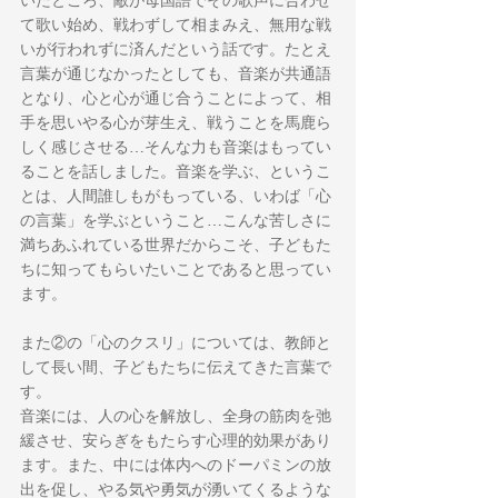
て歌い始め、戦わずして相まみえ、無用な戦
いが行われずに済んだという話です。たとえ
言葉が通じなかったとしても、音楽が共通語
となり、心と心が通じ合うことによって、相
手を思いやる心が芽生え、戦うことを馬鹿ら
しく感じさせる…そんな力も音楽はもってい
ることを話しました。音楽を学ぶ、というこ
とは、人間誰しもがもっている、いわば「心
の言葉」を学ぶということ…こんな苦しさに
満ちあふれている世界だからこそ、子どもた
ちに知ってもらいたいことであると思ってい
ます。
また②の「心のクスリ」については、教師と
して長い間、子どもたちに伝えてきた言葉で
す。
音楽には、人の心を解放し、全身の筋肉を弛
緩させ、安らぎをもたらす心理的効果があり
ます。また、中には体内へのドーパミンの放
出を促し、やる気や勇気が湧いてくるような