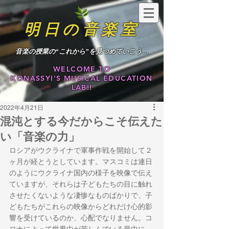
明日の音楽室
​音楽の授業の“これから”を見つめていこう…
WELCOME TO
KONASSYI'S MUSICAL EDUCATION
LAB!!
2022年4月21日
混沌とする今だからこそ伝えた
い「音楽の力」
ロシアがウクライナで軍事作戦を開始して２
ヶ月が経とうとしています。マスコミは連日
のようにウクライナ国内の様子を映像で伝え
ていますが、それらは子どもたちの目に触れ
させたくないような凄惨なものばかりで、子
どもたちがこれらの映像からどれだけ心的影
響を受けているのか、心配でなりません。コ