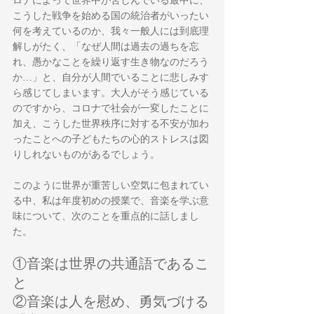
ロナによって世界中が苦しんでいる最中に、
こうした戦争を始める国の統治者がいったい
何を考えているのか、我々一般人には到底理
解しがたく、「なぜ人間は過去の過ちを忘
れ、愚かなことを繰り返す生き物なのだろう
か…」と、自分が人間でいることに悲しみす
ら感じてしまいます。大人がそう感じている
のですから、コロナで社会が一変したことに
加え、こうした世界秩序に対する不安が加わ
ったことへの子どもたちの心的ストレスは図
りしれないものがあるでしょう。
このように世界が重苦しい空気に包まれてい
る中、私は年度初めの授業で、音楽を学ぶ意
味について、次のことを重点的に話しまし
た。
①音楽は世界の共通語であるこ
と
②音楽は人を慰め、勇気づける