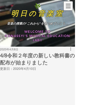
明日の音楽室
​音楽の授業の“これから”を見つめていこう…
WELCOME TO
KONASSYI'S MUSICAL EDUCATION
LAB!!
2020年4月8日
4/8令和２年度の新しい教科書の
配布が始まりました
更新日：
2020年4月10日