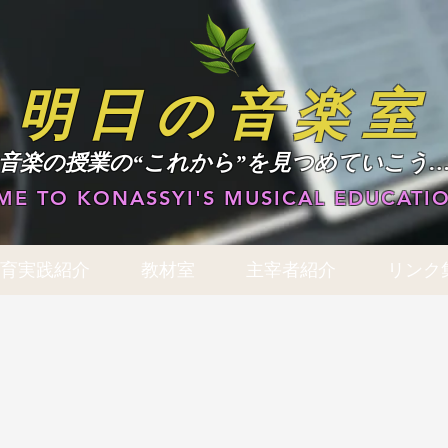
明日の音楽室
​音楽の授業の“これから”を見つめていこう
E TO KONASSYI'S MUSICAL EDUCATIO
育実践紹介
教材室
主宰者紹介
リンク