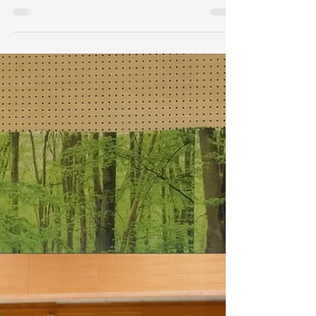
5/9 秘書カワウソの部屋 第４
話 「秘書の秘書、現る」