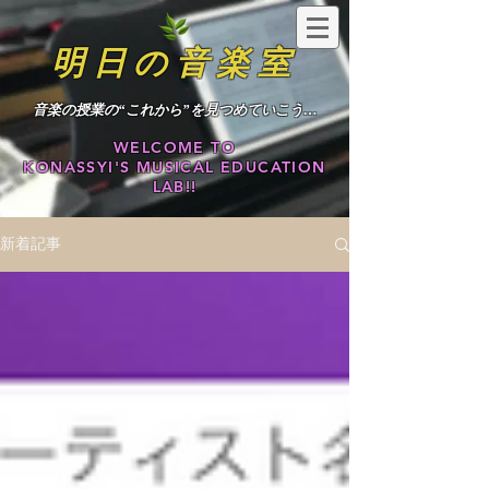
明日の音楽室
​音楽の授業の“これから”を見つめていこう…
WELCOME TO
KONASSYI'S MUSICAL EDUCATION
LAB!!
新着記事