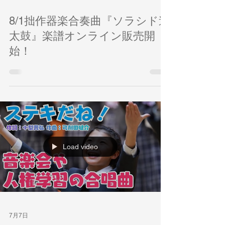
6 日前
8/1拙作器楽合奏曲『ソラシド連
太鼓』楽譜オンライン販売開
始！
Load video