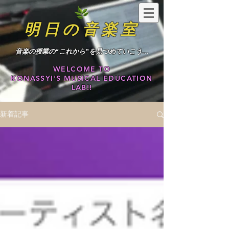
明日の音楽室
​音楽の授業の“これから”を見つめていこう…
WELCOME TO
KONASSYI'S MUSICAL EDUCATION
LAB!!
新着記事