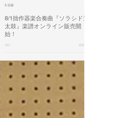
5 日前
8/1拙作器楽合奏曲『ソラシド連
太鼓』楽譜オンライン販売開
始！