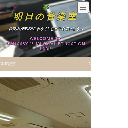
明日の音楽室
​音楽の授業の“これから”を見つめていこう…
WELCOME TO
KONASSYI'S MUSICAL EDUCATION
LAB!!
新着記事